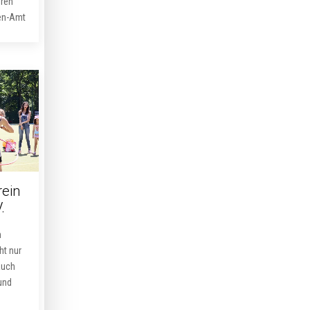
uren
ren-Amt
rein
.
m
ht nur
auch
und