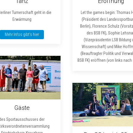
Tanz
Eröffnung
Berliner Turnerschaft geht in die
Let the games begin: Thomas H
Erwärmung
(Präsident des Landessportbu
Berlin), Florence Schulz (Vorsi
des BSB FK), Sophie Lehsn
Mehr Infos gibt’s hier
(Vizepräsidentin LSB Bildung
Wissenschaft) und Mike Hoff
(Beauftragter Politik und Verwa
BSB FK) eröffnen (von links nach 
Gäste
des Sportausschusses der
zirksverordnetenversammlung
Friedrichshain-Kreuzberg