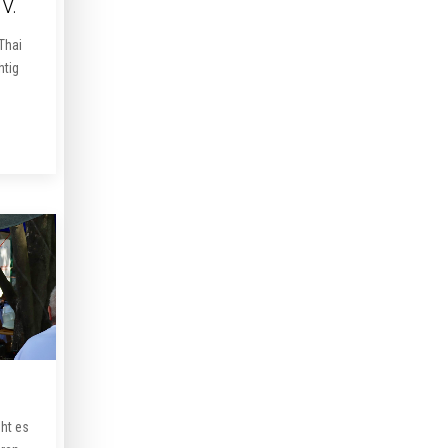
V.
Thai
htig
eht es