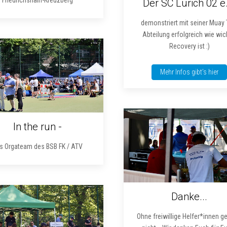
Der SC Lurich 02 e.
demonstriert mit seiner Muay 
Abteilung erfolgreich wie wic
Recovery ist :)
Mehr Infos gibt’s hier
In the run -
s Orgateam des BSB FK / ATV
Danke...
Ohne freiwillige Helfer*innen g