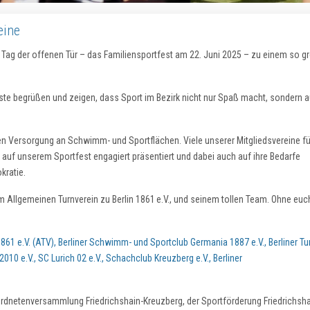
eine
 Tag der offenen Tür – das Familiensportfest am 22. Juni 2025 – zu einem so g
äste begrüßen und zeigen, dass Sport im Bezirk nicht nur Spaß macht, sondern a
gsten Versorgung an Schwimm- und Sportflächen. Viele unserer Mitgliedsvereine f
 auf unserem Sportfest engagiert präsentiert und dabei auch auf ihre Bedarfe
kratie.
 Allgemeinen Turnverein zu Berlin 1861 e.V., und seinem tollen Team. Ohne eu
1861 e.V. (ATV)
,
Berliner Schwimm- und Sportclub Germania 1887 e.V.
,
Berliner Tu
2010 e.V.
,
SC Lurich 02 e.V.
,
Schachclub Kreuzberg e.V.
,
Berliner
ordnetenversammlung Friedrichshain-Kreuzberg, der Sportförderung Friedrichsha