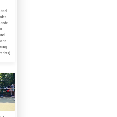
ärtel
ndes
tzende
au
 und
mann
ltung,
rechts)