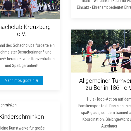
nicht... Wir danken Euch für E
Einsatz - Ehrenamt bedeutet Eh
hachclub Kreuzberg
e.V.
nd des Schachclubs forderte ein
chmeister Besucherinnen* und
er* heraus – volle Konzentration
und Spaß garantiert!
Allgemeiner Turnve
Mehr Infos gibt’s hier
zu Berlin 1861 e.V
Hula-Hoop-Action auf de
Familiensportfest! Das sieht nic
spaßig aus, sondern trainiert 
Kinderschminken
Koordination, Gleichgewicht 
Ausdauer
Kleine Kunstwerke für große