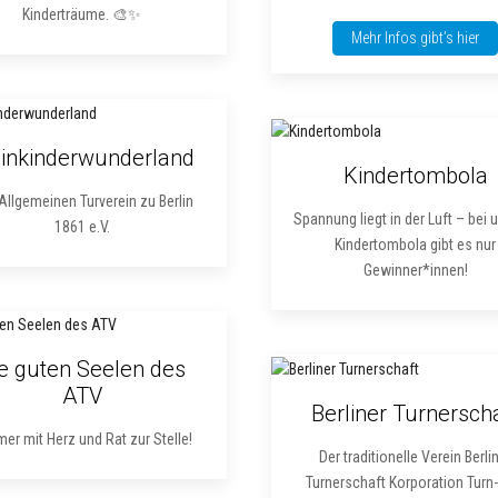
Kinderträume. 🎨✨
Mehr Infos gibt’s hier
einkinderwunderland
Kindertombola
Allgemeinen Turverein zu Berlin
Spannung liegt in der Luft – bei 
1861 e.V.
Kindertombola gibt es nur
Gewinner*innen!
e guten Seelen des
ATV
Berliner Turnersch
mer mit Herz und Rat zur Stelle!
Der traditionelle Verein Berli
Turnerschaft Korporation Turn