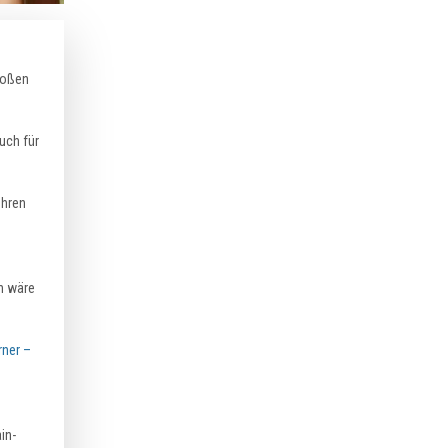
roßen
uch für
ühren
ch wäre
rner –
in-