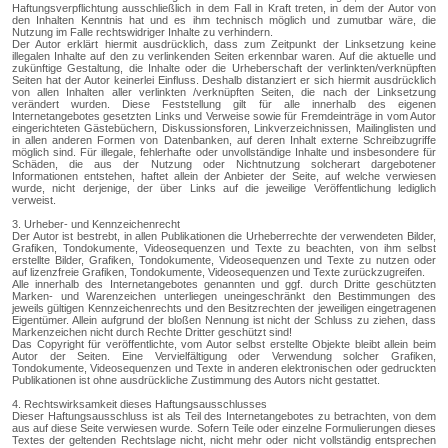
Haftungsverpflichtung ausschließlich in dem Fall in Kraft treten, in dem der Autor von
den Inhalten Kenntnis hat und es ihm technisch möglich und zumutbar wäre, die
Nutzung im Falle rechtswidriger Inhalte zu verhindern.
Der Autor erklärt hiermit ausdrücklich, dass zum Zeitpunkt der Linksetzung keine
illegalen Inhalte auf den zu verlinkenden Seiten erkennbar waren. Auf die aktuelle und
zukünftige Gestaltung, die Inhalte oder die Urheberschaft der verlinkten/verknüpften
Seiten hat der Autor keinerlei Einfluss. Deshalb distanziert er sich hiermit ausdrücklich
von allen Inhalten aller verlinkten /verknüpften Seiten, die nach der Linksetzung
verändert wurden. Diese Feststellung gilt für alle innerhalb des eigenen
Internetangebotes gesetzten Links und Verweise sowie für Fremdeinträge in vom Autor
eingerichteten Gästebüchern, Diskussionsforen, Linkverzeichnissen, Mailinglisten und
in allen anderen Formen von Datenbanken, auf deren Inhalt externe Schreibzugriffe
möglich sind. Für illegale, fehlerhafte oder unvollständige Inhalte und insbesondere für
Schäden, die aus der Nutzung oder Nichtnutzung solcherart dargebotener
Informationen entstehen, haftet allein der Anbieter der Seite, auf welche verwiesen
wurde, nicht derjenige, der über Links auf die jeweilige Veröffentlichung lediglich
verweist.
3. Urheber- und Kennzeichenrecht
Der Autor ist bestrebt, in allen Publikationen die Urheberrechte der verwendeten Bilder,
Grafiken, Tondokumente, Videosequenzen und Texte zu beachten, von ihm selbst
erstellte Bilder, Grafiken, Tondokumente, Videosequenzen und Texte zu nutzen oder
auf lizenzfreie Grafiken, Tondokumente, Videosequenzen und Texte zurückzugreifen.
Alle innerhalb des Internetangebotes genannten und ggf. durch Dritte geschützten
Marken- und Warenzeichen unterliegen uneingeschränkt den Bestimmungen des
jeweils gültigen Kennzeichenrechts und den Besitzrechten der jeweiligen eingetragenen
Eigentümer. Allein aufgrund der bloßen Nennung ist nicht der Schluss zu ziehen, dass
Markenzeichen nicht durch Rechte Dritter geschützt sind!
Das Copyright für veröffentlichte, vom Autor selbst erstellte Objekte bleibt allein beim
Autor der Seiten. Eine Vervielfältigung oder Verwendung solcher Grafiken,
Tondokumente, Videosequenzen und Texte in anderen elektronischen oder gedruckten
Publikationen ist ohne ausdrückliche Zustimmung des Autors nicht gestattet.
4. Rechtswirksamkeit dieses Haftungsausschlusses
Dieser Haftungsausschluss ist als Teil des Internetangebotes zu betrachten, von dem
aus auf diese Seite verwiesen wurde. Sofern Teile oder einzelne Formulierungen dieses
Textes der geltenden Rechtslage nicht, nicht mehr oder nicht vollständig entsprechen