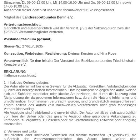
Bürozeiten: Di. 09:00-12:00 Uhr, Mi. 14:00-16:00 Uhr und Do. 09:00-12:00 Uhr sowie
14:00-18:00 Uhr.
Ausserhalb dieser Zeiten ist unser Anrufbeantworter für Sie eingeschaltet.
Mitglied des
Landessportbundes Berlin e.V.
Vertretungsberechtigt:
Gerichtlich und außergerichtlich wird der Verein lt. § 9.2 der Satzung durch zwei der
§26 BGB Vorstandsmitglieder vertreten.
Vorstand/Präsidium (gesamt)
Steuer-Nr.:
27/610/51635
Konzeption, Webdesign, Realisierung:
Dietmar Kersten und Nina Rose
Verantwortliich für den Inhalt:
Der Vorstand des Bezirkssportbundes Friedrichshain-
Kreuzberg e.V.
ERKLÄRUNG
Haftungsausschluss:
1. Inhalt des Onlineangebotes
Der Autor übernimmt keinerlei Gewähr für die Aktualität, Korrektheit, Vollständigkeit oder
Qualität der bereitgestellten Informationen. Haftungsansprüche gegen den Autor, welche
sich auf Schäden materieller oder ideeller Art beziehen, die durch die Nutzung oder
Nichtnutzung der dargebotenen Informationen bzw. durch die Nutzung fehlerhafter und
unvollständiger Informationen verursacht wurden, sind grundsätzlich ausgeschlossen,
sofern seitens des Autors kein nachweislich vorsätzliches oder grob fahrlässiges
Verschulden vorliegt.
Alle Angebote sind freibleibend und unverbindlich. Der Autor behält es sich ausdrücklich
vor, Teile der Seiten oder das gesamte Angebot ohne gesonderte Ankündigung zu
verändern, zu ergänzen, zu löschen oder die Veröffentlichung zeitweise oder endgültig
einzustellen.
2. Verweise und Links
Bei direkten oder indirekten Verweisen auf fremde Webseiten ("Hyperlinks"), die
außerhalb des Verantwortungsbereiches des Autors liegen, würde eine