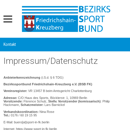
Kontakt
Impressum/Datenschutz
Anbieterkennzeichnung
(i.S.d. § 6 TDG)
Bezirkssportbund Friedrichshain-Kreuzberg e.V. (BSB FK)
Vereinsregister:
VR 13457 B beim Amtsgericht Charlottenburg
Adresse:
C/O Haus des Sports, Böcklerstr. 1, 10969 Berlin
Vorsitzende:
Florence Schulz,
Stellv. Vorsitzender (komissarisch)
: Philip
Hackmann,
Schatzmeister:
Lars Barnickel
Verbandskoordination:
Nina Rose
Tel.:
0176 / 60 19 15 95
E-Mail: buero[at]sport-in-fk.berlin
Internet: https://www-sport-in-fk-berlin